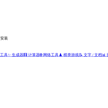
需安装
 工具
✨
生成器
🧮
计算器
🌐
网络工具
♟️
棋类游戏
📝
文字 / 文档
📊